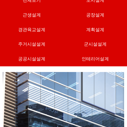
전체보기
도시설계
근생설계
공장설계
경관육교설계
계획설계
주거시설설계
군시설설계
공공시설설계
인테리어설계