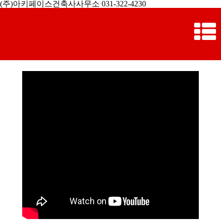
(주)아키페이스건축사사무소 031-322-4230