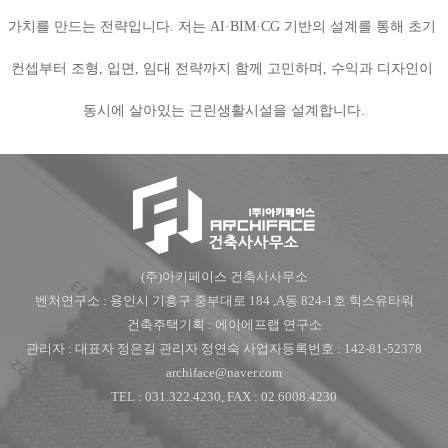
가치를 만드는 전략입니다. 저는 AI·BIM·CG 기반의 설계를 통해 초기
컨셉부터 조형, 입면, 임대 전략까지 함께 고민하며, 수익과 디자인이
동시에 살아있는 근린생활시설을 설계합니다.
(주)아키페이스 건축사사무소
벤처연구소 : 용인시 기흥구 중부대로 184 ,A동 824-1호 힉스유타워
건축주택기획 : 에이에프랩 연구소
관리자 : 대표자 정은길 관리자 정연숙 사업자등록번호 : 142-81-52378
archiface@naver.com
TEL : 031.322.4230, FAX : 02.6008.4230