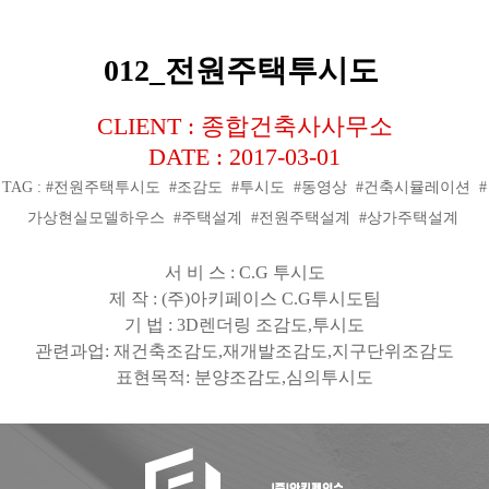
012_전원주택투시도
CLIENT : 종합건축사사무소
DATE : 2017-03-01
TAG : #전원주택투시도 #조감도 #투시도 #동영상 #건축시뮬레이션 #
가상현실모델하우스 #주택설계 #전원주택설계 #상가주택설계
서 비 스
: C.G
투시도
제 작
: (
주
)
아키페이스
C.G
투시도팀
기 법
: 3D
렌더링 조감도
,
투시도
관련과업
:
재건축조감도
,
재개발조감도
,
지구단위조감도
표현목적
:
분양조감도
,
심의투시도