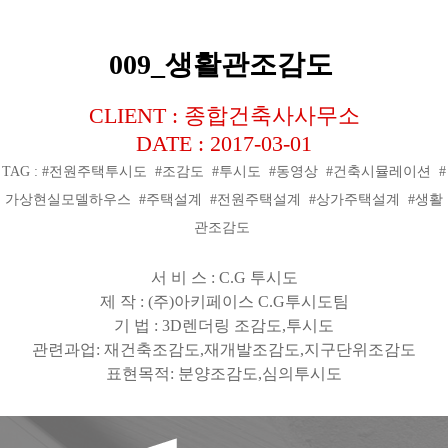
009_생활관조감도
CLIENT : 종합건축사사무소
DATE : 2017-03-01
TAG : #전원주택투시도 #조감도 #투시도 #동영상 #건축시뮬레이션 #
가상현실모델하우스 #주택설계 #전원주택설계 #상가주택설계 #생활
관조감도
서 비 스
: C.G
투시도
제 작
: (
주
)
아키페이스
C.G
투시도팀
기 법
: 3D
렌더링 조감도
,
투시도
관련과업
:
재건축조감도
,
재개발조감도
,
지구단위조감도
표현목적
:
분양조감도
,
심의투시도