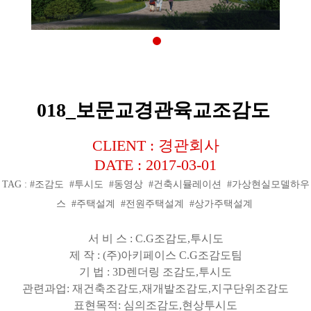
018_보문교경관육교조감도
CLIENT : 경관회사
DATE : 2017-03-01
TAG : #조감도 #투시도 #동영상 #건축시뮬레이션 #가상현실모델하우
스 #주택설계 #전원주택설계 #상가주택설계
서 비 스
: C.G
조감도
,
투시도
제 작
: (
주
)
아키페이스
C.G
조감도팀
기 법
: 3D
렌더링 조감도
,
투시도
관련과업
:
재건축조감도
,
재개발조감도
,
지구단위조감도
표현목적
:
심의조감도
,
현상투시도